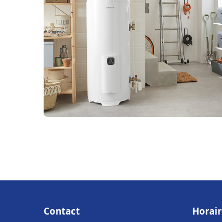
Contact
Horair