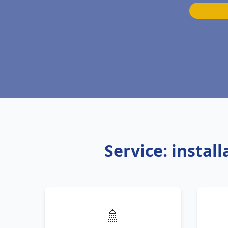
Service: instal
🚿