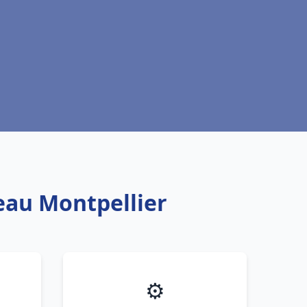
 eau Montpellier
⚙️