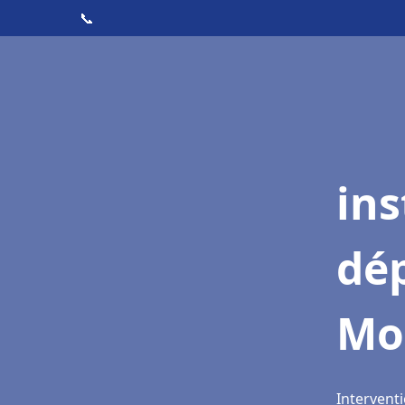
📞
ins
dé
Mo
Interventi