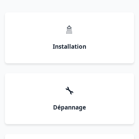
🚿
Installation
🔧
Dépannage