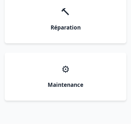
🔨
Réparation
⚙️
Maintenance