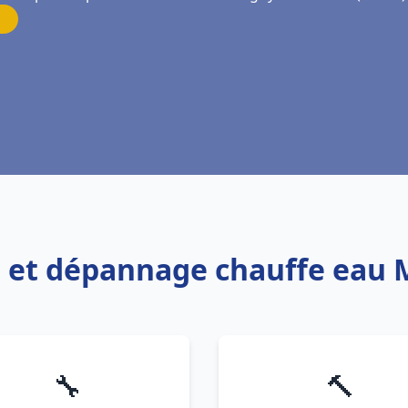
on et dépannage chauffe eau
🔧
🔨