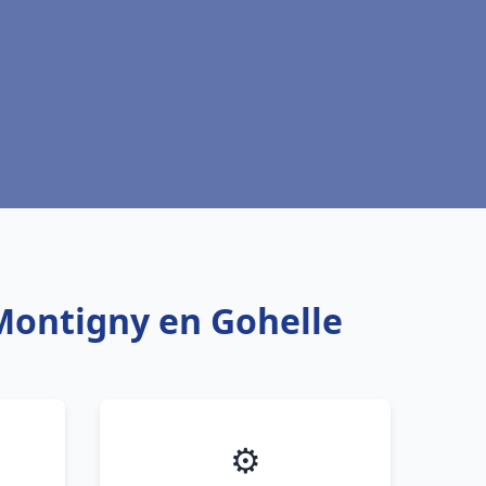
 Montigny en Gohelle
⚙️