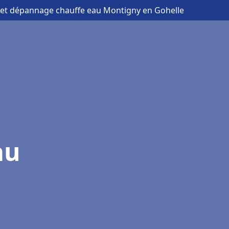
on et dépannage chauffe eau Montigny en Gohelle
au