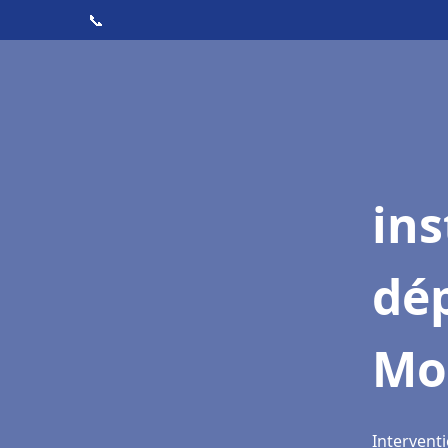
📞
ins
dé
Mo
Intervent