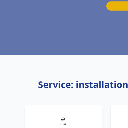
Service: installati
🚿