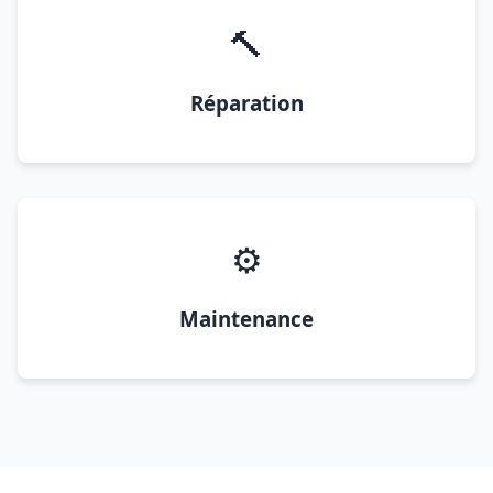
🔨
Réparation
⚙️
Maintenance