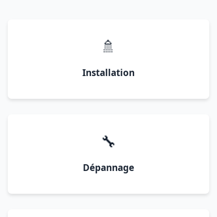
🚿
Installation
🔧
Dépannage