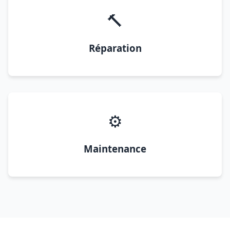
🔨
Réparation
⚙️
Maintenance