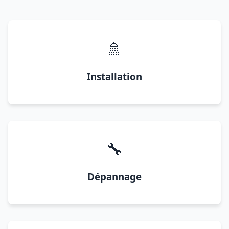
🚿
Installation
🔧
Dépannage