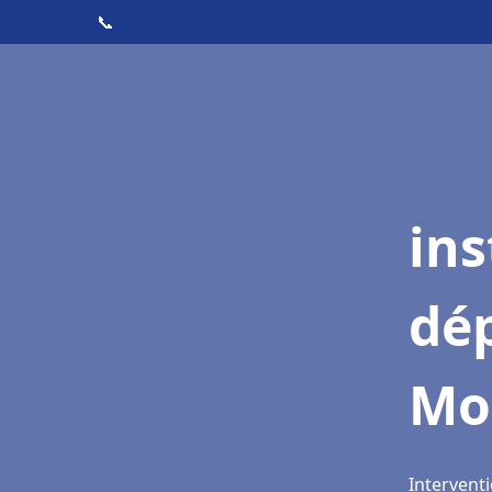
📞
ins
dé
Mo
Intervent