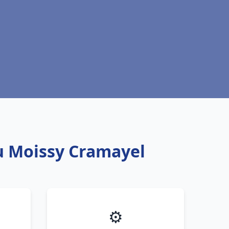
au Moissy Cramayel
⚙️