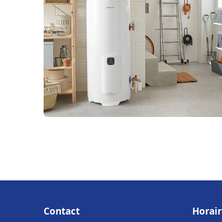
Contact
Horair