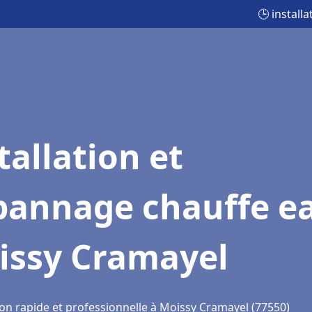
🕒 instal
tallation et
pannage chauffe e
issy Cramayel
ion rapide et professionnelle à Moissy Cramayel (77550)