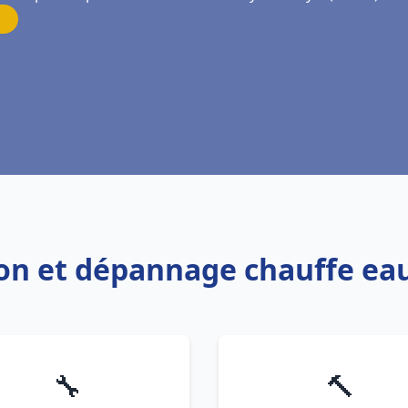
tion et dépannage chauffe e
🔧
🔨