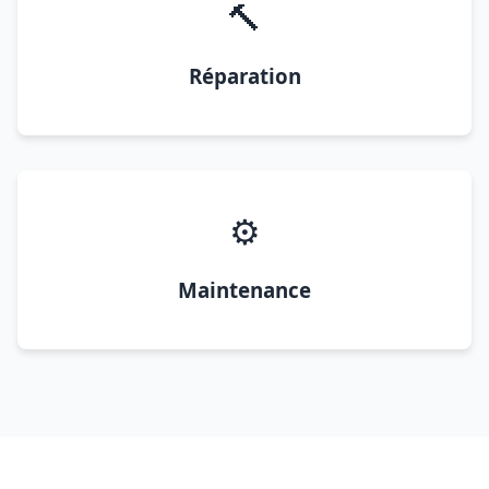
🔨
Réparation
⚙️
Maintenance