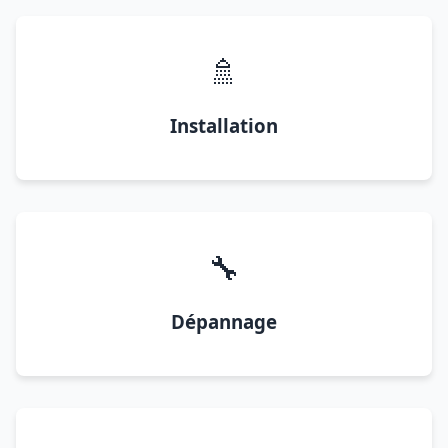
🚿
Installation
🔧
Dépannage