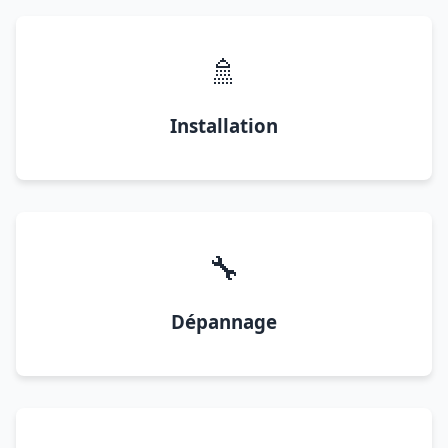
🚿
Installation
🔧
Dépannage