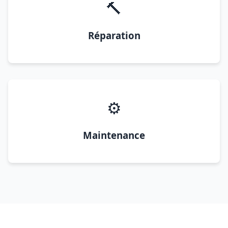
🔨
Réparation
⚙️
Maintenance