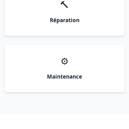
🔨
Réparation
⚙️
Maintenance