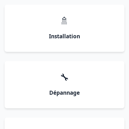
🚿
Installation
🔧
Dépannage