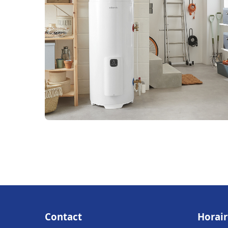
Contact
Horair