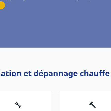
llation et dépannage chauff
🔧
🔨