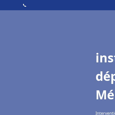
📞
ins
dé
Mé
Interventi