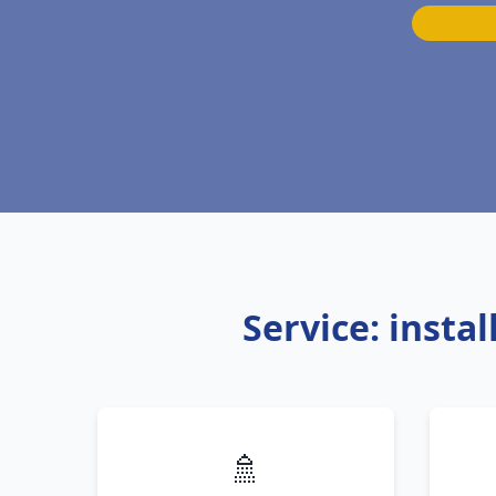
Service: insta
🚿