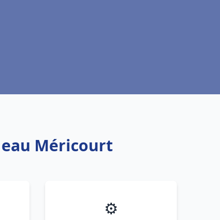
e eau Méricourt
⚙️