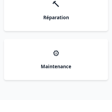
🔨
Réparation
⚙️
Maintenance