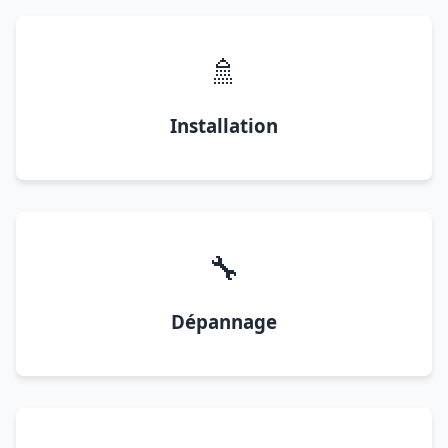
🚿
Installation
🔧
Dépannage