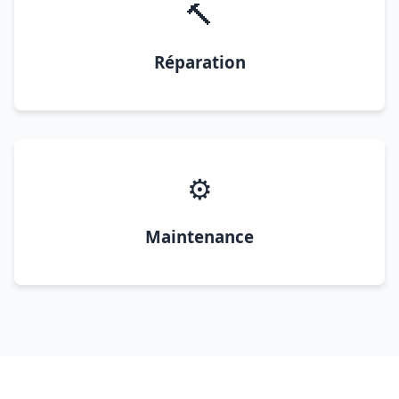
🔨
Réparation
⚙️
Maintenance