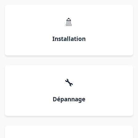
🚿
Installation
🔧
Dépannage