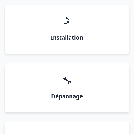
🚿
Installation
🔧
Dépannage