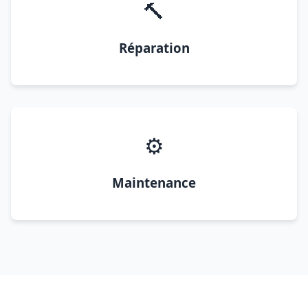
🔨
Réparation
⚙️
Maintenance