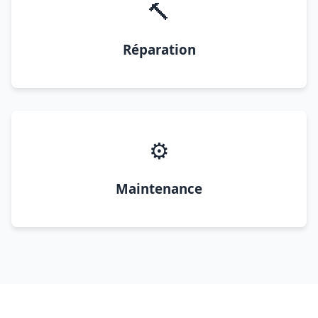
🔨
Réparation
⚙️
Maintenance