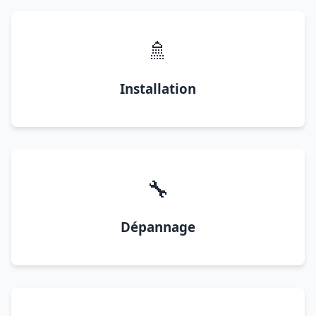
🚿
Installation
🔧
Dépannage