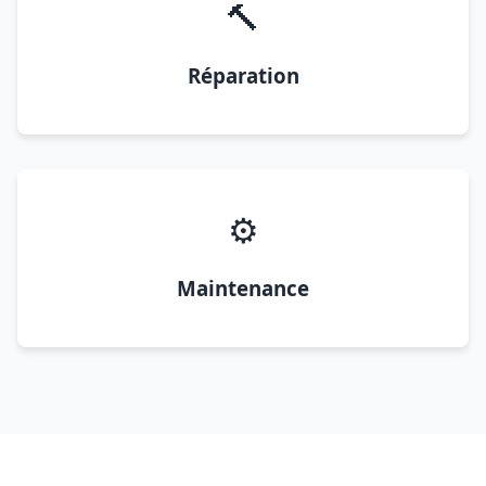
🔨
Réparation
⚙️
Maintenance