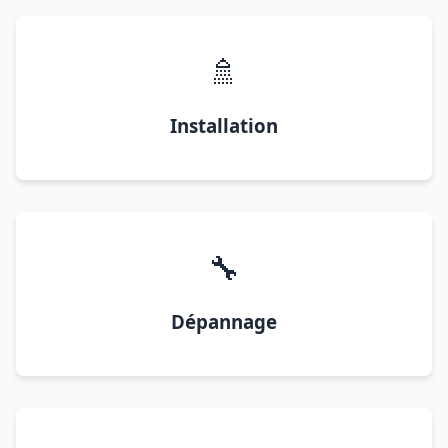
🚿
Installation
🔧
Dépannage