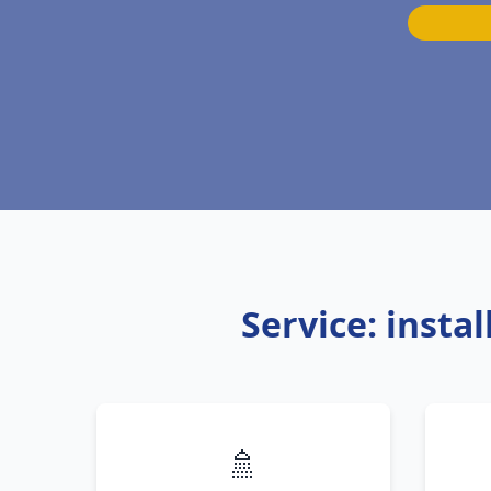
Service: insta
🚿