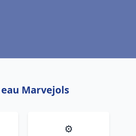
e eau Marvejols
⚙️