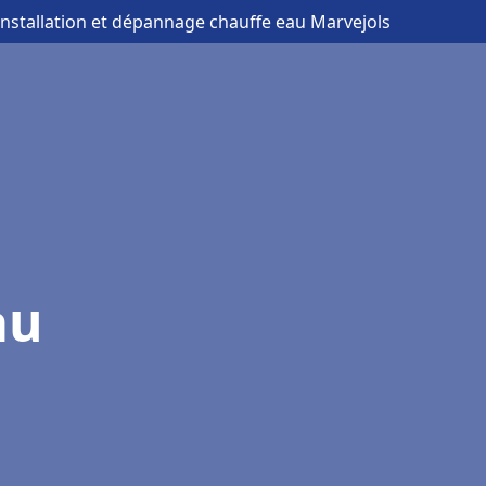
installation et dépannage chauffe eau Marvejols
au