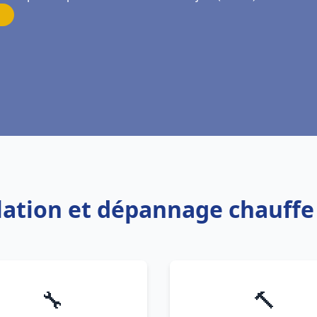
llation et dépannage chauff
🔧
🔨