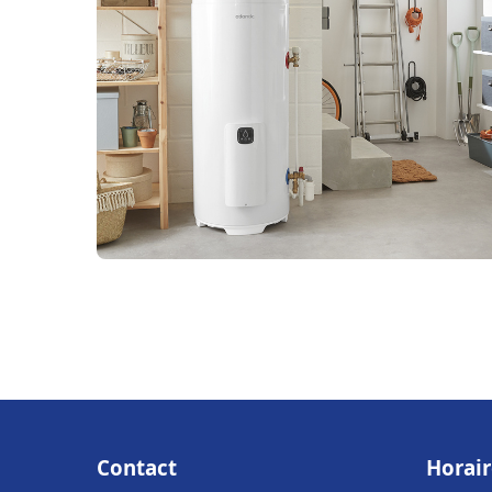
Contact
Horair