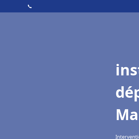
📞
ins
dé
Ma
Interventi