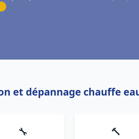
tion et dépannage chauffe ea
🔧
🔨