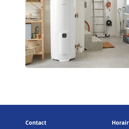
Contact
Horair