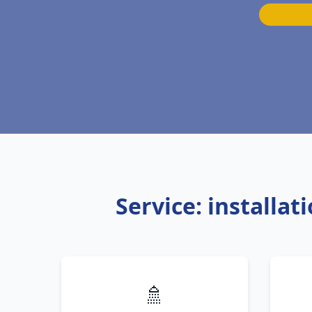
Service: installa
🚿