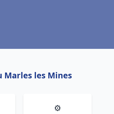
u Marles les Mines
⚙️