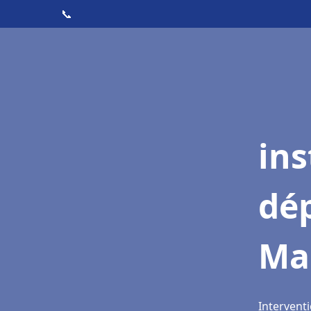
📞
ins
dé
Mar
Interventi