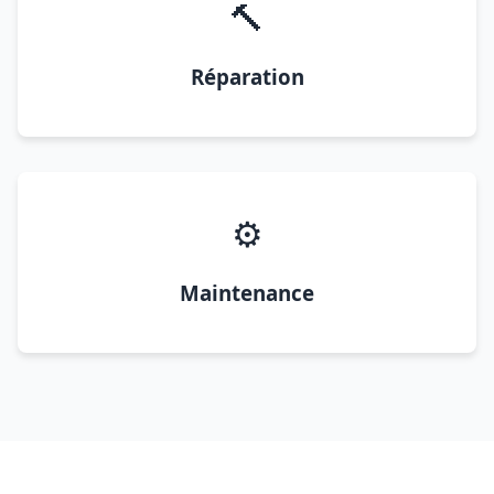
🔨
Réparation
⚙️
Maintenance