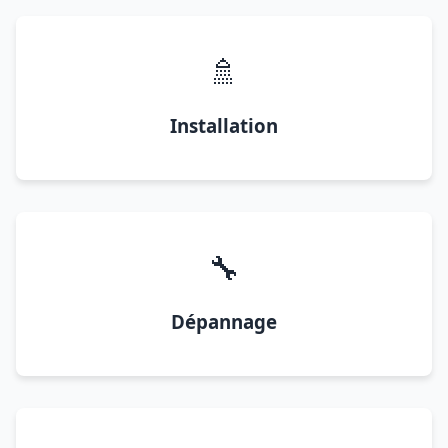
🚿
Installation
🔧
Dépannage