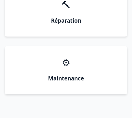
🔨
Réparation
⚙️
Maintenance