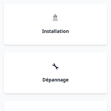
🚿
Installation
🔧
Dépannage