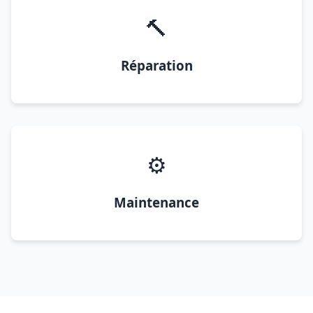
🔨
Réparation
⚙️
Maintenance