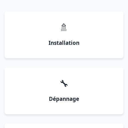
🚿
Installation
🔧
Dépannage