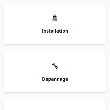
🚿
Installation
🔧
Dépannage