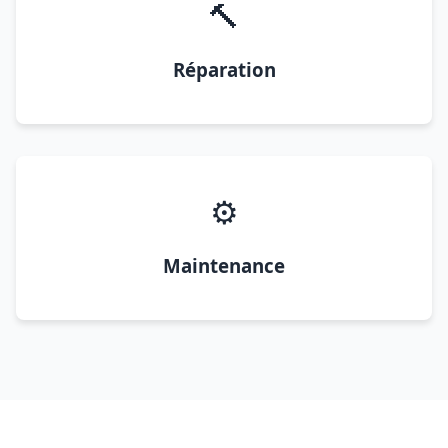
🔨
Réparation
⚙️
Maintenance