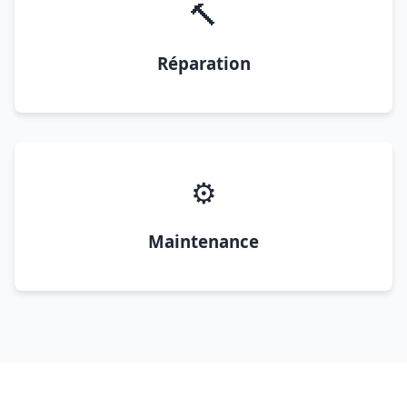
🔨
Réparation
⚙️
Maintenance