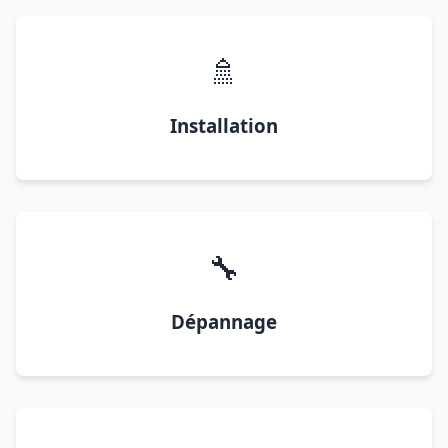
🚿
Installation
🔧
Dépannage