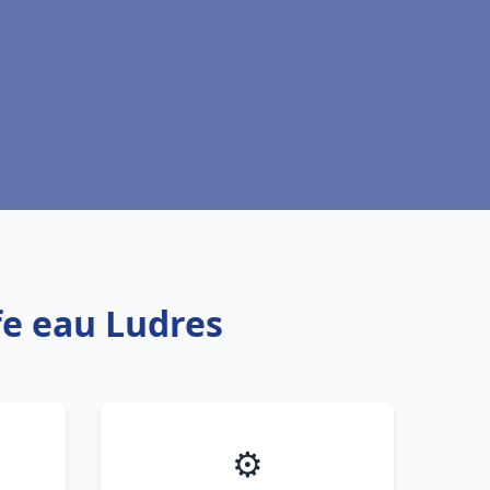
fe eau Ludres
⚙️