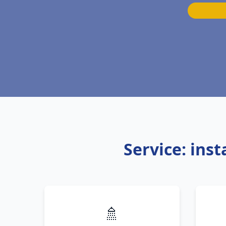
Service: ins
🚿