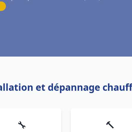
tallation et dépannage chauf
🔧
🔨