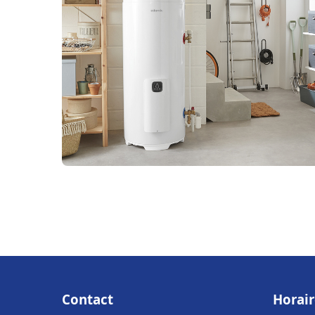
Contact
Horair