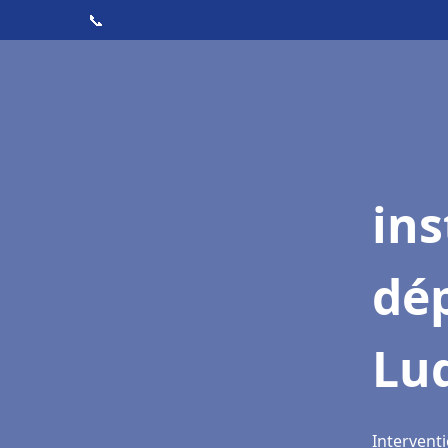
📞
ins
dé
Lu
Interventi