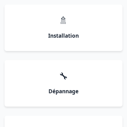
🚿
Installation
🔧
Dépannage