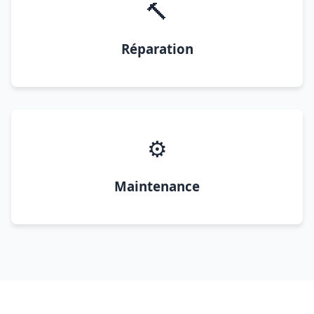
🔨
Réparation
⚙️
Maintenance