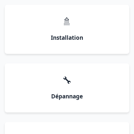
🚿
Installation
🔧
Dépannage