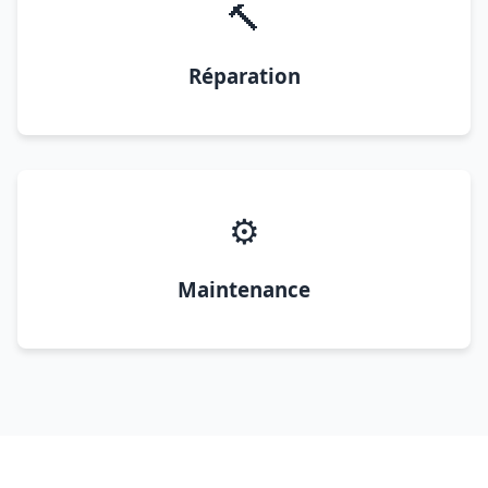
🔨
Réparation
⚙️
Maintenance