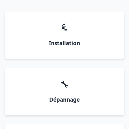
🚿
Installation
🔧
Dépannage