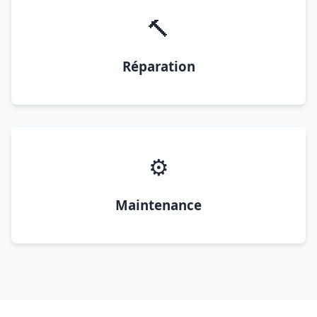
🔨
Réparation
⚙️
Maintenance