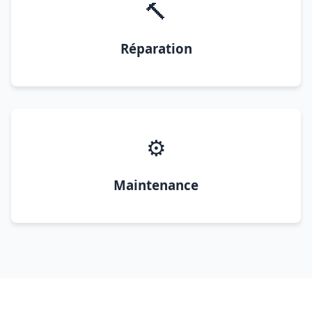
🔨
Réparation
⚙️
Maintenance