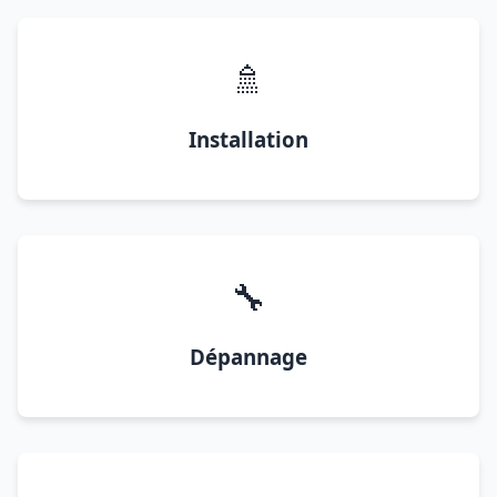
🚿
Installation
🔧
Dépannage