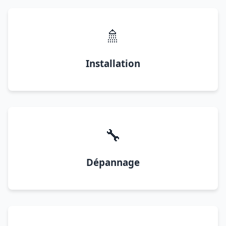
🚿
Installation
🔧
Dépannage