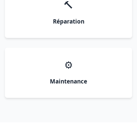
🔨
Réparation
⚙️
Maintenance