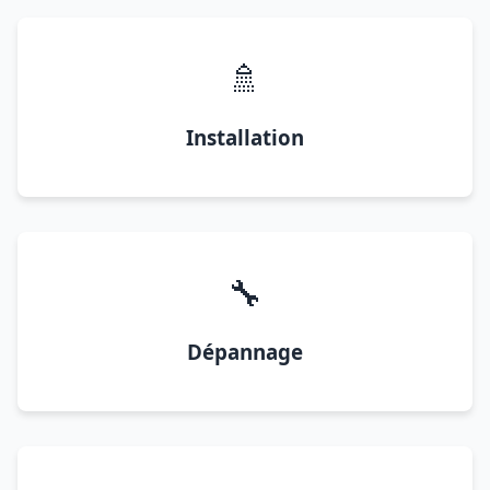
🚿
Installation
🔧
Dépannage