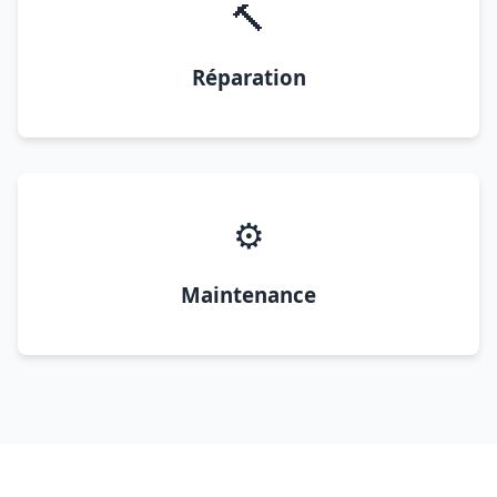
🔨
Réparation
⚙️
Maintenance