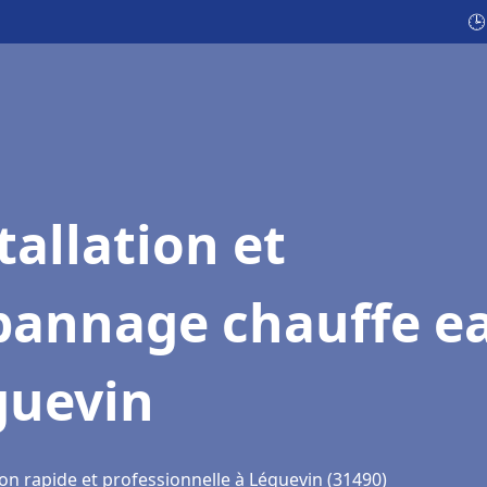
🕒
tallation et
pannage chauffe e
guevin
on rapide et professionnelle à Léguevin (31490)