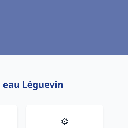
e eau Léguevin
⚙️