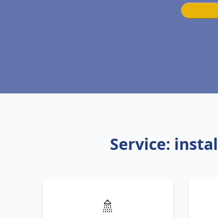
Service: inst
🚿