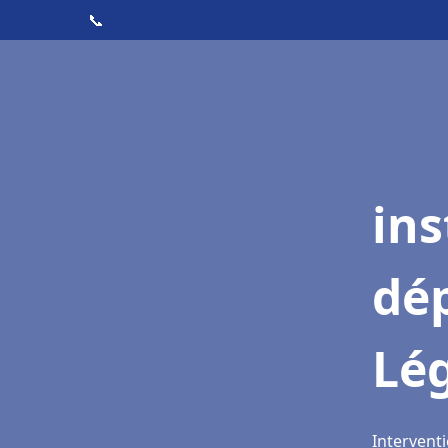
📞
ins
dé
Lé
Interventi