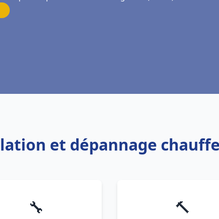
allation et dépannage chauff
🔧
🔨