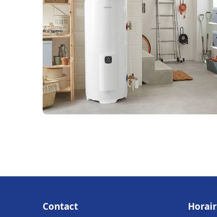
Contact
Horair