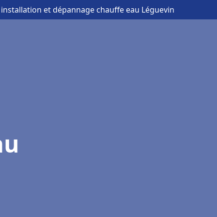
 installation et dépannage chauffe eau Léguevin
au