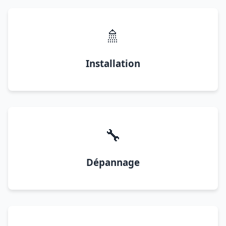
🚿
Installation
🔧
Dépannage