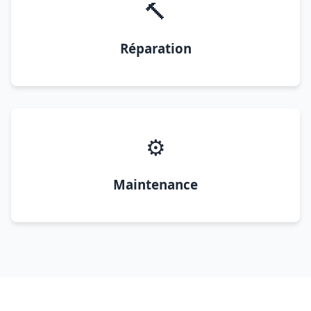
🔨
Réparation
⚙️
Maintenance