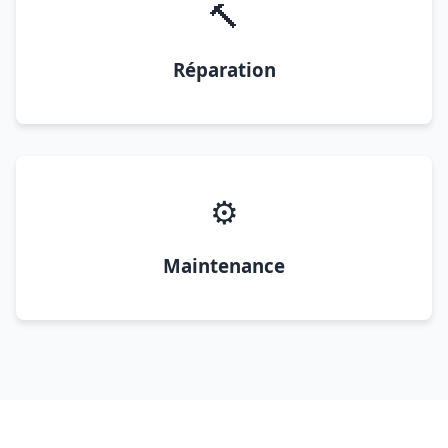
🔨
Réparation
⚙️
Maintenance