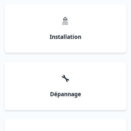
🚿
Installation
🔧
Dépannage