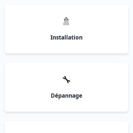
🚿
Installation
🔧
Dépannage