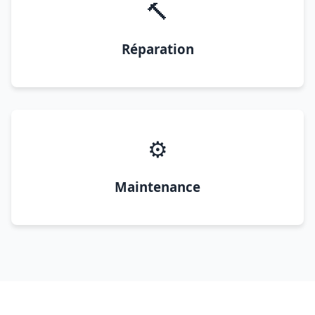
🔨
Réparation
⚙️
Maintenance