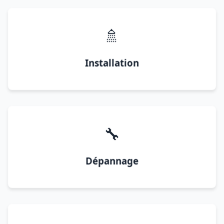
🚿
Installation
🔧
Dépannage