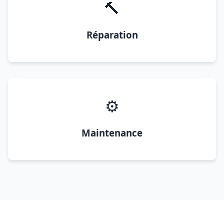
🔨
Réparation
⚙️
Maintenance