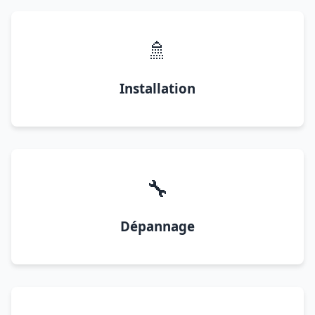
🚿
Installation
🔧
Dépannage