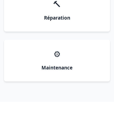
🔨
Réparation
⚙️
Maintenance