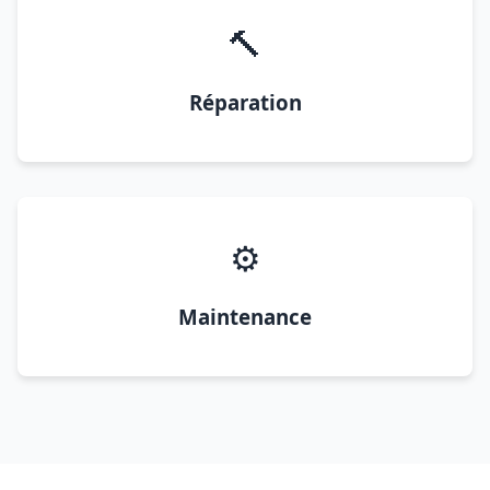
🔨
Réparation
⚙️
Maintenance