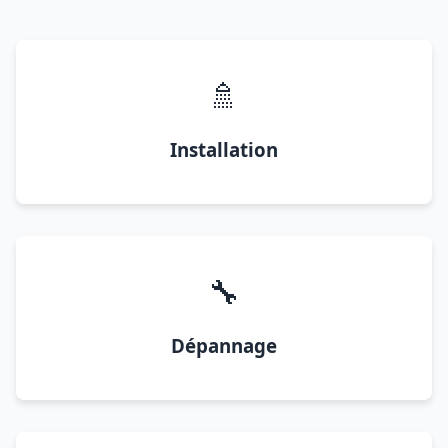
🚿
Installation
🔧
Dépannage