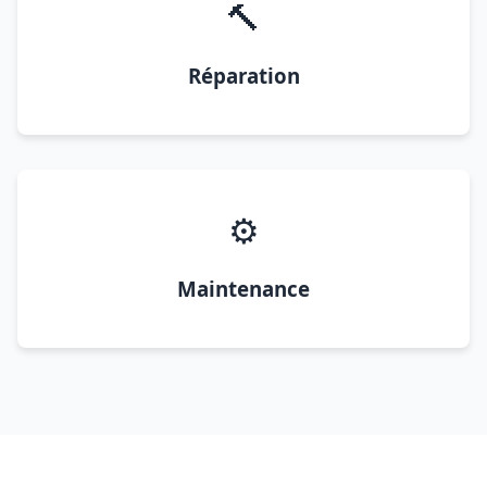
🔨
Réparation
⚙️
Maintenance