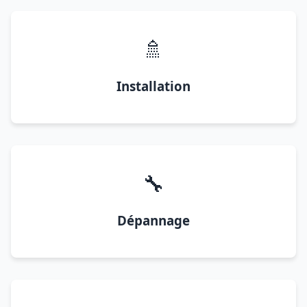
🚿
Installation
🔧
Dépannage