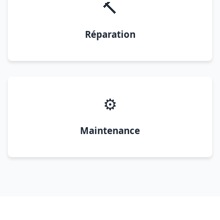
🔨
Réparation
⚙️
Maintenance