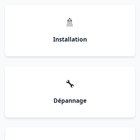
🚿
Installation
🔧
Dépannage