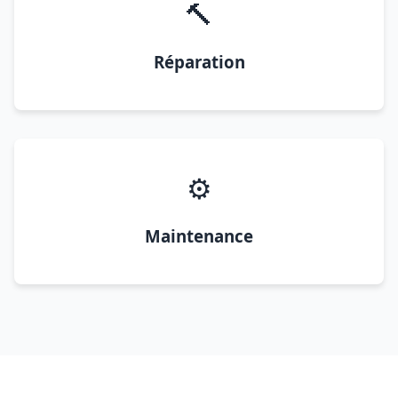
🔨
Réparation
⚙️
Maintenance