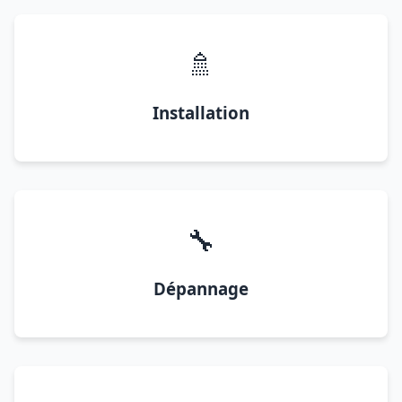
🚿
Installation
🔧
Dépannage