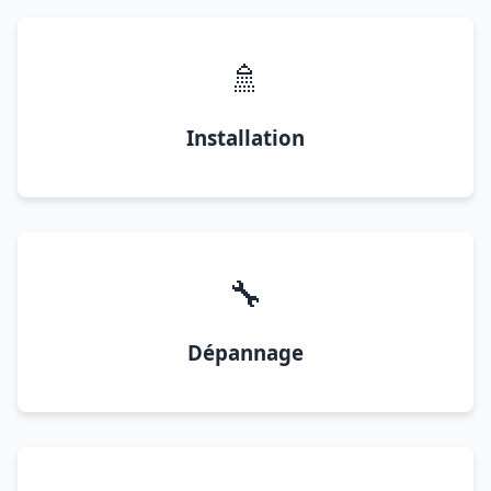
🚿
Installation
🔧
Dépannage