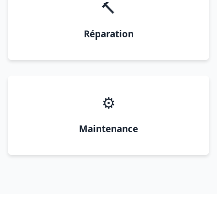
🔨
Réparation
⚙️
Maintenance