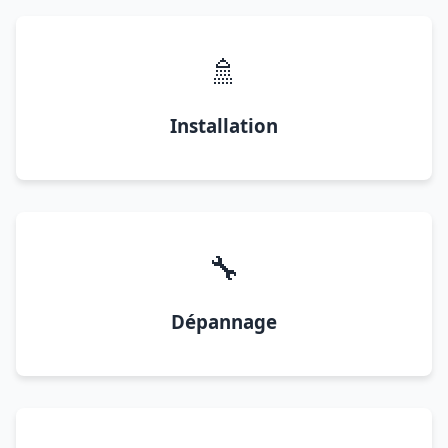
🚿
Installation
🔧
Dépannage