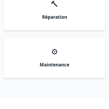
🔨
Réparation
⚙️
Maintenance