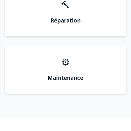
🔨
Réparation
⚙️
Maintenance