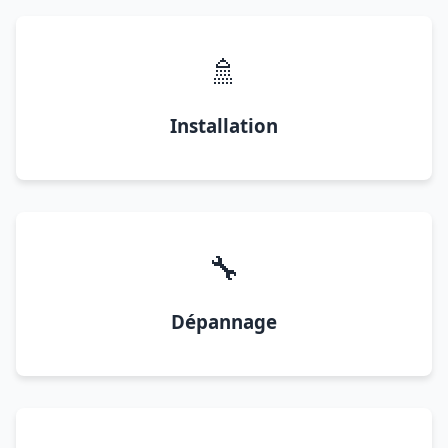
🚿
Installation
🔧
Dépannage