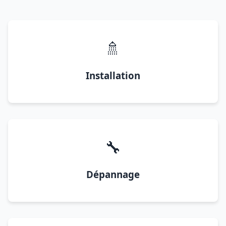
🚿
Installation
🔧
Dépannage