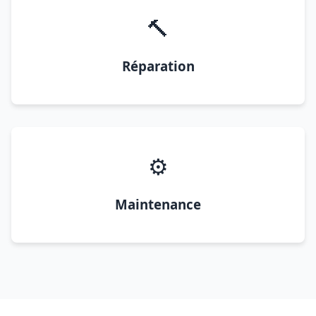
🔨
Réparation
⚙️
Maintenance