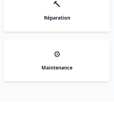
🔨
Réparation
⚙️
Maintenance