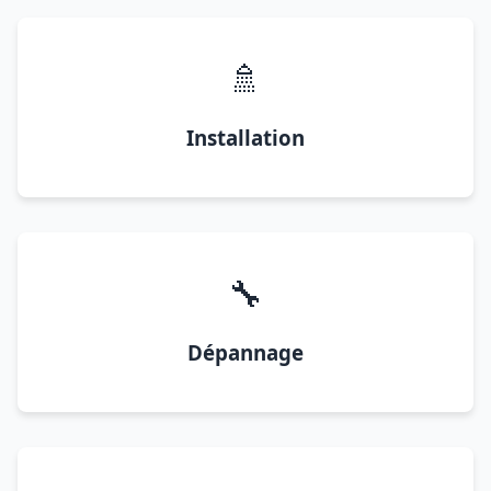
🚿
Installation
🔧
Dépannage