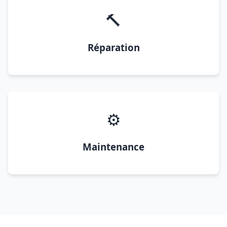
🔨
Réparation
⚙️
Maintenance