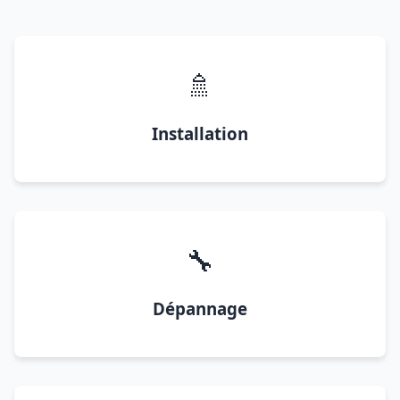
🚿
Installation
🔧
Dépannage