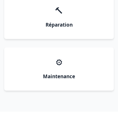
🔨
Réparation
⚙️
Maintenance