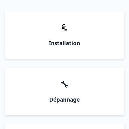
🚿
Installation
🔧
Dépannage