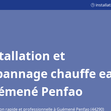
🕒 install
tallation et
pannage chauffe e
émené Penfao
ion rapide et professionnelle à Guémené Penfao (44290)