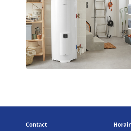
Contact
Horair