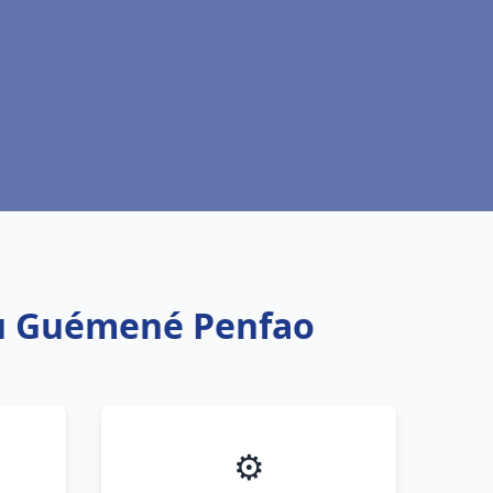
eau Guémené Penfao
⚙️