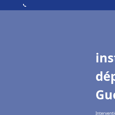
📞
ins
dé
Gu
Intervent