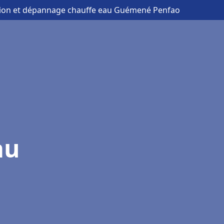
ation et dépannage chauffe eau Guémené Penfao
au