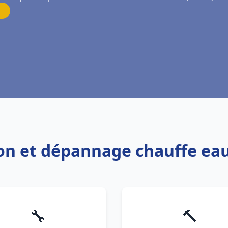
tion et dépannage chauffe 
🔧
🔨