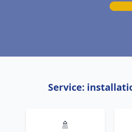
Service: installa
🚿