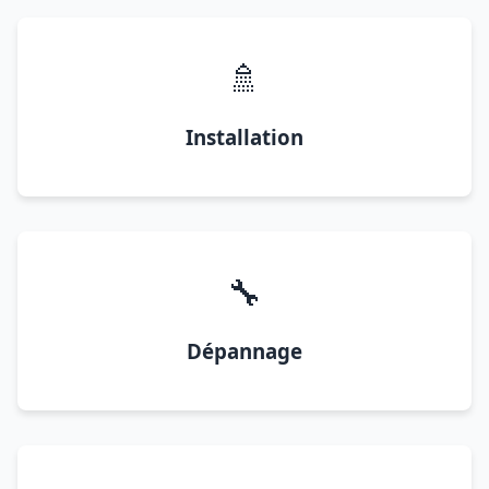
🚿
Installation
🔧
Dépannage