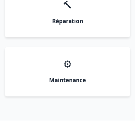
🔨
Réparation
⚙️
Maintenance