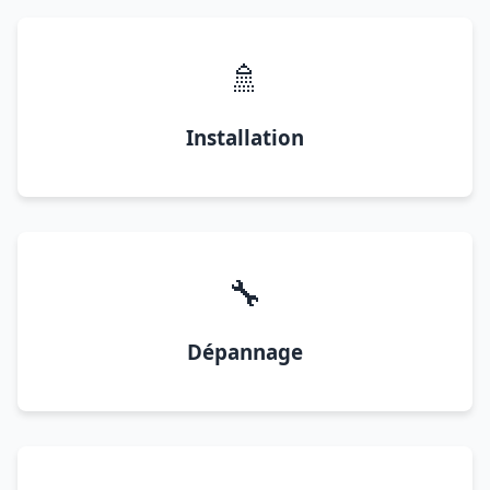
🚿
Installation
🔧
Dépannage