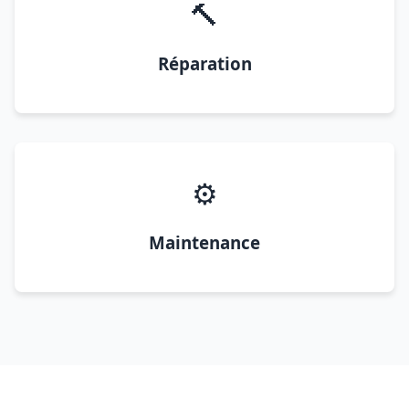
🔨
Réparation
⚙️
Maintenance