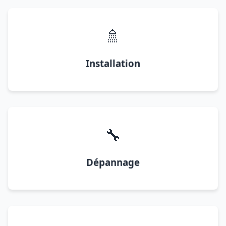
🚿
Installation
🔧
Dépannage