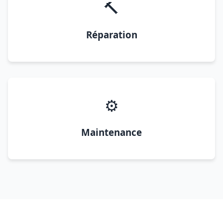
🔨
Réparation
⚙️
Maintenance